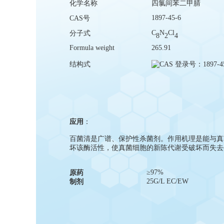
化学名称
四氯间苯二甲腈
1897-45-6
CAS号
C
N
Cl
分子式
8
2
4
F
ormula weight
265.91
结构式
应用
：
百菌清是广谱、保护性杀菌剂。作用机理是能与真
坏该酶活性，使真菌细胞的新陈代谢受破坏而失去
≥97%
原药
25G/L EC/EW
制剂